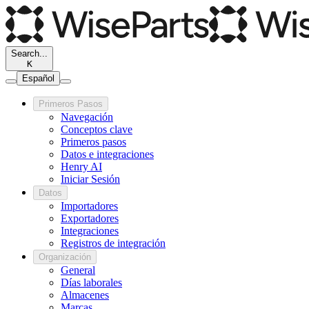
Search...
K
Español
Primeros Pasos
Navegación
Conceptos clave
Primeros pasos
Datos e integraciones
Henry AI
Iniciar Sesión
Datos
Importadores
Exportadores
Integraciones
Registros de integración
Organización
General
Días laborales
Almacenes
Marcas