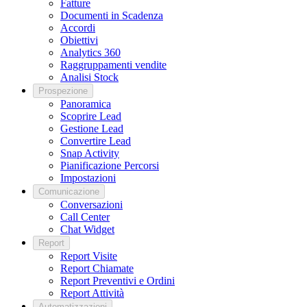
Fatture
Documenti in Scadenza
Accordi
Obiettivi
Analytics 360
Raggruppamenti vendite
Analisi Stock
Prospezione
Panoramica
Scoprire Lead
Gestione Lead
Convertire Lead
Snap Activity
Pianificazione Percorsi
Impostazioni
Comunicazione
Conversazioni
Call Center
Chat Widget
Report
Report Visite
Report Chiamate
Report Preventivi e Ordini
Report Attività
Automatizzazioni