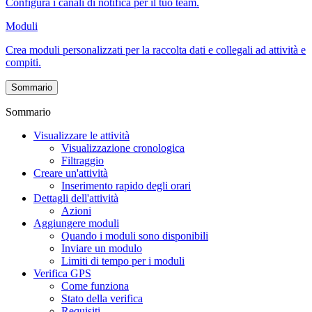
Configura i canali di notifica per il tuo team.
Moduli
Crea moduli personalizzati per la raccolta dati e collegali ad attività e
compiti.
Sommario
Sommario
Visualizzare le attività
Visualizzazione cronologica
Filtraggio
Creare un'attività
Inserimento rapido degli orari
Dettagli dell'attività
Azioni
Aggiungere moduli
Quando i moduli sono disponibili
Inviare un modulo
Limiti di tempo per i moduli
Verifica GPS
Come funziona
Stato della verifica
Requisiti