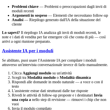
Problemi chiave
— Problemi o preoccupazioni dagli invii di
moduli recenti
Argomenti in sospeso
— Elementi che necessitano follow-up
Analisi
— Riepilogo generato dall'IA della situazione del
cliente
Lo sapevi?
Il riepilogo IA analizza gli invii di moduli recenti, le
note e i dati di vendita per far emergere ciò che conta di più — così
arrivi a ogni riunione preparato.
Assistente IA per i moduli
Se abilitato, puoi usare l'Assistente IA per compilare i moduli
attraverso un'intervista conversazionale invece di farlo manualmente.
Clicca
Aggiungi modulo
su un'attività
Scegli tra
Modalità modulo
o
Modalità dinamica
Rispondi alle domande in modo naturale — a voce o con il
testo
L'assistente estrae dati strutturati dalle tue risposte
Rivedi le attività di follow-up proposte e i destinatari
Invia
una copia a
nello step di revisione — rimuovi i chip che non
vuoi
Invia il modulo compilato