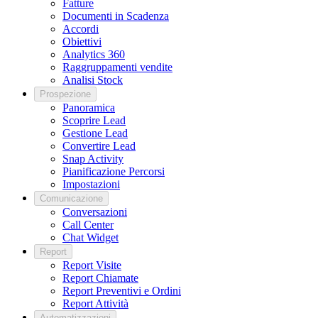
Fatture
Documenti in Scadenza
Accordi
Obiettivi
Analytics 360
Raggruppamenti vendite
Analisi Stock
Prospezione
Panoramica
Scoprire Lead
Gestione Lead
Convertire Lead
Snap Activity
Pianificazione Percorsi
Impostazioni
Comunicazione
Conversazioni
Call Center
Chat Widget
Report
Report Visite
Report Chiamate
Report Preventivi e Ordini
Report Attività
Automatizzazioni