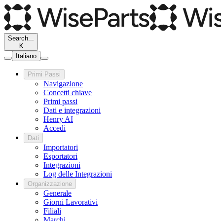
Search...
K
Italiano
Primi Passi
Navigazione
Concetti chiave
Primi passi
Dati e integrazioni
Henry AI
Accedi
Dati
Importatori
Esportatori
Integrazioni
Log delle Integrazioni
Organizzazione
Generale
Giorni Lavorativi
Filiali
Marchi