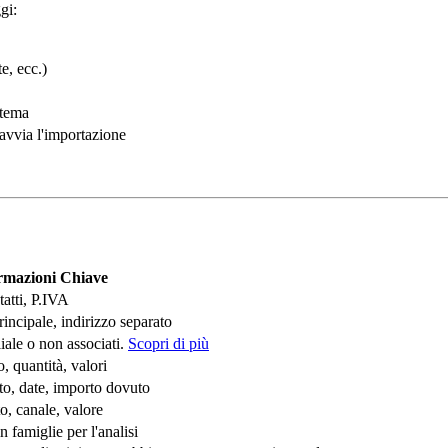
gi:
e, ecc.)
stema
 avvia l'importazione
rmazioni Chiave
atti, P.IVA
rincipale, indirizzo separato
iliale o non associati.
Scopri di più
, quantità, valori
o, date, importo dovuto
to, canale, valore
 famiglie per l'analisi