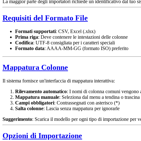
La maggior parte degli importatori richiede un identificativo dal tuo s
Requisiti del Formato File
Formati supportati
: CSV, Excel (.xlsx)
Prima riga
: Deve contenere le intestazioni delle colonne
Codifica
: UTF-8 consigliata per i caratteri speciali
Formato data
: AAAA-MM-GG (formato ISO) preferito
Mappatura Colonne
Il sistema fornisce un'interfaccia di mappatura interattiva:
Rilevamento automatico
: I nomi di colonna comuni vengono 
Mappatura manuale
: Seleziona dal menu a tendina o trascina 
Campi obbligatori
: Contrassegnati con asterisco (*)
Salta colonne
: Lascia senza mappatura per ignorarle
Suggerimento
: Scarica il modello per ogni tipo di importazione per v
Opzioni di Importazione