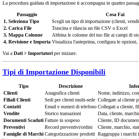
La procedura guidata di importazione ti accompagna in quattro passag
Passaggio
Cosa Fai
1. Seleziona Tipo
Scegli un tipo di importazione (clienti, vendit
2. Carica File
Trascina e rilascia un file CSV o Excel
3. Mappa Colonne
Abbina le colonne del tuo file ai campi di si
4. Revisione e Importa
Visualizza l'anteprima, configura le opzioni,
Vai a
Dati > Importatori
per iniziare.
Tipi di Importazione Disponibili
Tipo
Descrizione
Info
Clienti
Anagrafica clienti
Nome, indirizzo, cont
Filiali Clienti
Sedi per clienti multi-sede
Collegate al cliente p
Contatti
Email e numeri di telefono
Collegati a cliente, f
Vendite
Storico transazioni
Data, cliente, marchio
Documenti Scaduti
Fatture in sospeso
Cliente, ID document
Preventivi
Record preventivi/ordini
Cliente, marchio, sta
Famiglie di Marchi
Categorizzazione prodotti
Raggruppa i marchi in