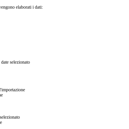
engono elaborati i dati:
i date selezionato
l'importazione
he
 selezionato
ne