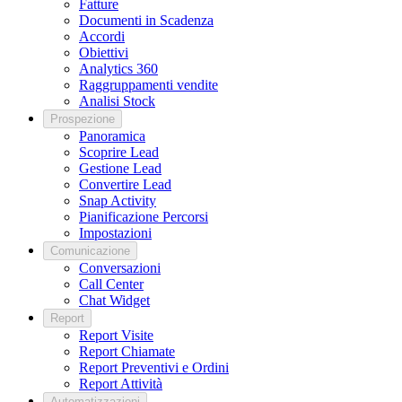
Fatture
Documenti in Scadenza
Accordi
Obiettivi
Analytics 360
Raggruppamenti vendite
Analisi Stock
Prospezione
Panoramica
Scoprire Lead
Gestione Lead
Convertire Lead
Snap Activity
Pianificazione Percorsi
Impostazioni
Comunicazione
Conversazioni
Call Center
Chat Widget
Report
Report Visite
Report Chiamate
Report Preventivi e Ordini
Report Attività
Automatizzazioni