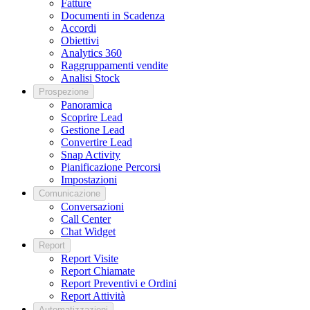
Fatture
Documenti in Scadenza
Accordi
Obiettivi
Analytics 360
Raggruppamenti vendite
Analisi Stock
Prospezione
Panoramica
Scoprire Lead
Gestione Lead
Convertire Lead
Snap Activity
Pianificazione Percorsi
Impostazioni
Comunicazione
Conversazioni
Call Center
Chat Widget
Report
Report Visite
Report Chiamate
Report Preventivi e Ordini
Report Attività
Automatizzazioni