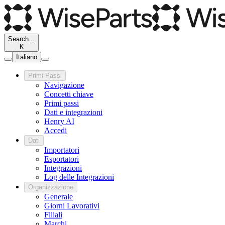
Search...
K
Italiano
Primi Passi
Navigazione
Concetti chiave
Primi passi
Dati e integrazioni
Henry AI
Accedi
Dati
Importatori
Esportatori
Integrazioni
Log delle Integrazioni
Organizzazione
Generale
Giorni Lavorativi
Filiali
Marchi