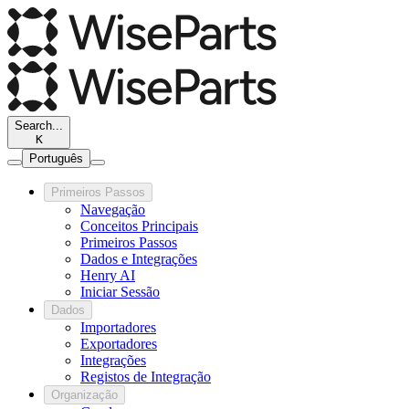
Search...
K
Português
Primeiros Passos
Navegação
Conceitos Principais
Primeiros Passos
Dados e Integrações
Henry AI
Iniciar Sessão
Dados
Importadores
Exportadores
Integrações
Registos de Integração
Organização