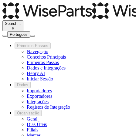
Search...
K
Português
Primeiros Passos
Navegação
Conceitos Principais
Primeiros Passos
Dados e Integrações
Henry AI
Iniciar Sessão
Dados
Importadores
Exportadores
Integrações
Registos de Integração
Organização
Geral
Dias Úteis
Filiais
Marcas