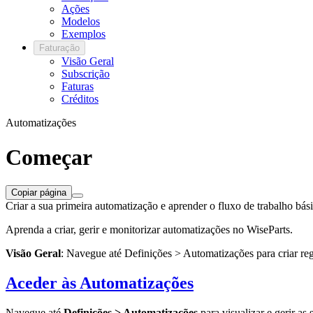
Ações
Modelos
Exemplos
Faturação
Visão Geral
Subscrição
Faturas
Créditos
Automatizações
Começar
Copiar página
Criar a sua primeira automatização e aprender o fluxo de trabalho bás
Aprenda a criar, gerir e monitorizar automatizações no WiseParts.
Visão Geral
: Navegue até Definições > Automatizações para criar r
Aceder às Automatizações
Navegue até
Definições > Automatizações
para visualizar e gerir as