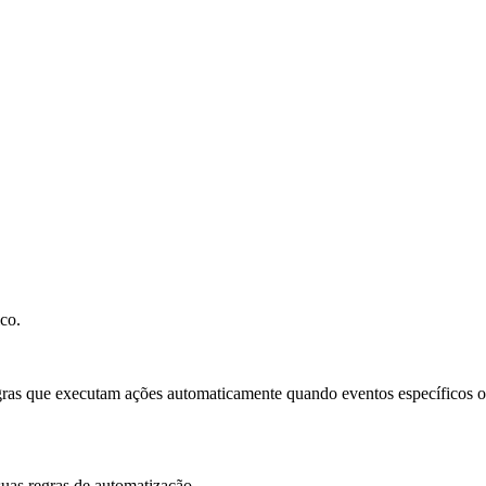
ico.
egras que executam ações automaticamente quando eventos específicos 
 suas regras de automatização.