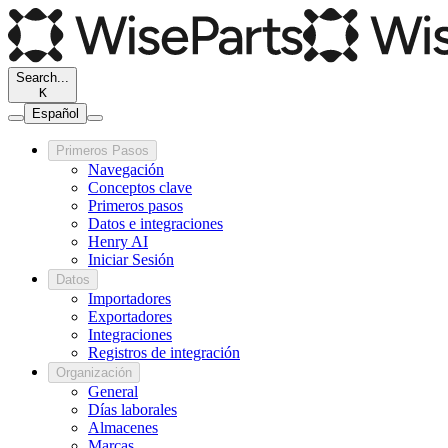
Search...
K
Español
Primeros Pasos
Navegación
Conceptos clave
Primeros pasos
Datos e integraciones
Henry AI
Iniciar Sesión
Datos
Importadores
Exportadores
Integraciones
Registros de integración
Organización
General
Días laborales
Almacenes
Marcas