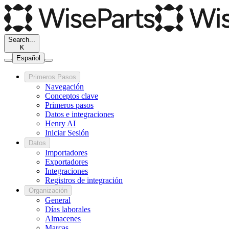
Search...
K
Español
Primeros Pasos
Navegación
Conceptos clave
Primeros pasos
Datos e integraciones
Henry AI
Iniciar Sesión
Datos
Importadores
Exportadores
Integraciones
Registros de integración
Organización
General
Días laborales
Almacenes
Marcas